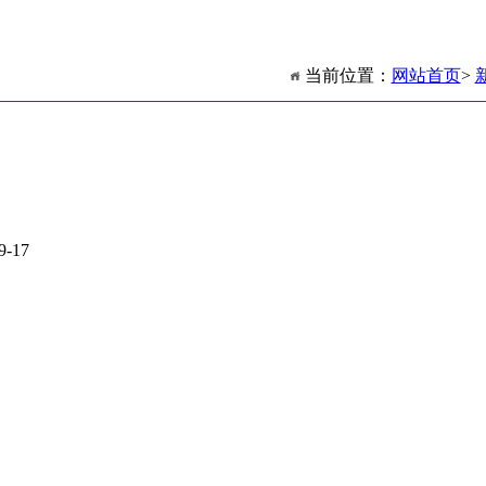
当前位置：
网站首页
>
9-17