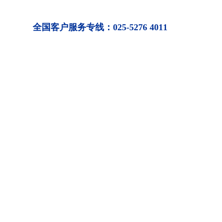
全国客户服务专线：
025-5276 4011